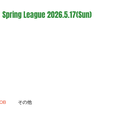
Spring League 2026.5.17
(Sun)
OB
その他