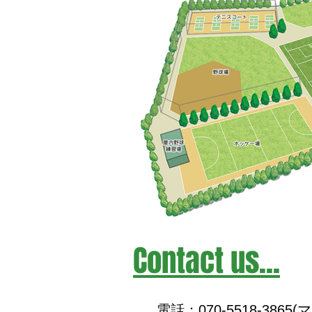
​Contact us...
電話：070-5518-386