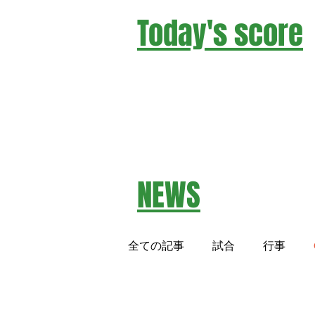
Today's score
-リーグ戦-
​NEWS
全ての記事
試合
行事