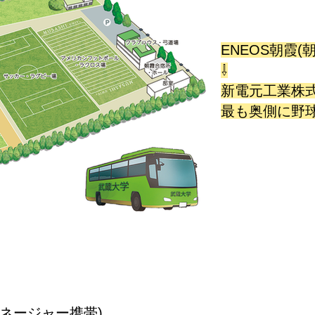
ENEOS朝霞
⇩
新電元工業株
最も奥側に野
5(マネージャー携帯)