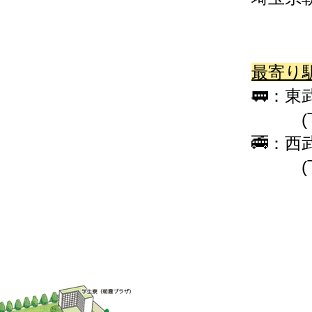
最寄り
🚃：東
​ (下
​🚎：
(下車