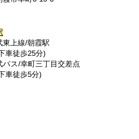
駅
武東上線/朝霞駅
車徒歩25分)
西武バス/幸町三丁目交差点
徒歩5分)