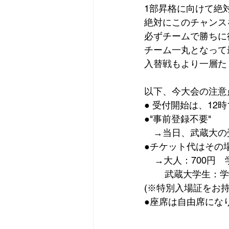
1部昇格に向けて絶
絶対にこのチャンス
必ずチームで勝ちに行き
チーム一丸となって
入替戦もより一層た
以下、今大会の注意
● 受付開始は、12
●"事前登録不要"
　→当日、武蔵大の
●チケット代はその
    →大人：700円
        武蔵大
(※特別入場証をお
●座席は自由席にな