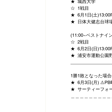
★  城西大学
☆  1戦目
★  6月1日(土)13:00
★  日体大健志台球
(11:00~ベストナ
☆  2戦目
★  6月2日(日)13:00
★  浦安市運動公園
________________
1勝1敗となった場
★  6月3日(月) ⚠️
★  サーティーフォ
＿＿＿＿＿＿＿＿＿