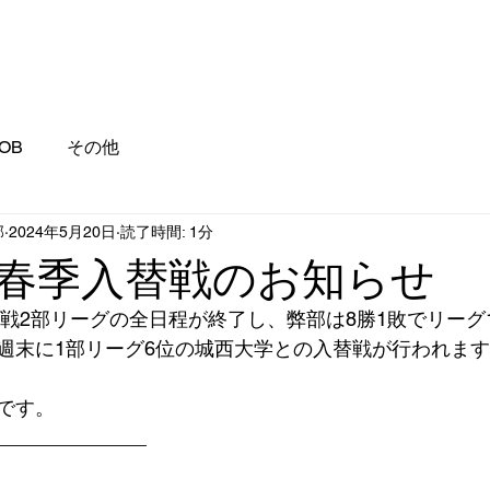
OB
その他
部
2024年5月20日
読了時間: 1分
年度春季入替戦のお知らせ
グ戦2部リーグの全日程が終了し、弊部は8勝1敗でリーグ
末に1部リーグ6位の城西大学との入替戦が行われます⚾️
です。
______________