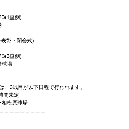
PB(1塁側)
場
イン表彰・閉会式)
PB(3塁側)
野球場
______________
合は、3戦目が以下日程で行われます。
PB時間未定
ー相模原球場
＿＿＿＿＿＿＿＿＿