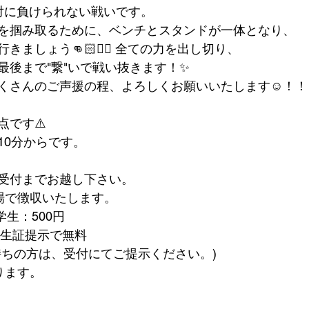
対に負けられない戦いです。
を掴み取るために、ベンチとスタンドが一体となり、
ましょう👊🏻❤️‍🔥 全ての力を出し切り、
最後まで"繋"いで戦い抜きます！✨
くさんのご声援の程、よろしくお願いいたします☺️！！
点です⚠️
時10分からです。
受付までお越し下さい。
場で徴収いたします。
　学生：500円
学生：学生証提示で無料
持ちの方は、受付にてご提示ください。)
ります。