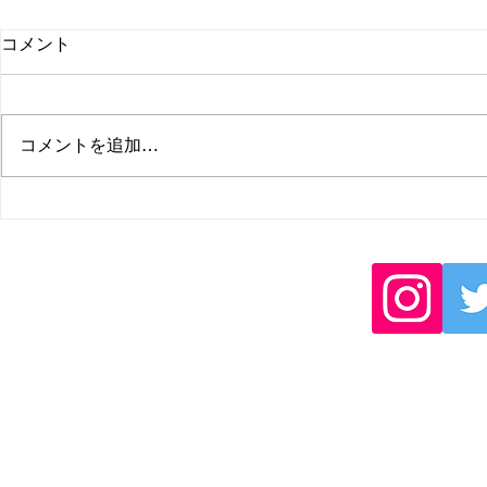
2021年度秋季リーグ戦の日
2021年度
コメント
程・運営方式変更のお知らせ
つきまして
緊急事態宣言延長、拡大を受け
2021年度
「2021年度秋季リーグ戦」の日
決定致しまし
コメントを追加…
程・運営方式が変更となりまし
ジのホーム欄
た。 ⁡ 1部リーグは、9/11(土) バッ
頂けます。 
ティングパレス相石スタジアムひ
ロナウイルス
らつかにて開幕いたします。 前
程、球場、運
季に引き続き今季もライブ配信が
る場合がござ
ございますので、是非そちらから
連盟のホーム
もご観戦ください。...
ををご確認頂
す...