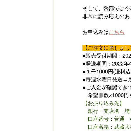
そして、幣部では今
非常に読み応えのあ
お申込みは
こちら
【ご注文に際しまし
●販売受付期間：202
●発送期間：2022年4
●１冊1000円(送料込
●毎週水曜日発送→
●ご入金が確認でき
　希望冊数×1000
【お振り込み先】
　銀行・支店名：埼
　口座番号：普通　45
　口座名義：武蔵大